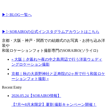
▶︎▷BLOG一覧へ
▶︎▷SORAIROの公式インスタグラムアカウントはこちら
京都・大阪・神戸・関西での結婚式のお写真・お持ち込み洋
装や
和装ロケーションフォト撮影専門のSORAIRO(ソライロ)
« 大阪｜夕暮れ〜夜の中之島周辺で行う洋装ウェディ
ングロケーション撮影
京都｜秋の大原野神社と正寿院の2ヶ所で行う和装ロケ
ーションフォト撮影 »
Recent Entry
2026.05.24【SORAIRO情報】
【7月〜8月末限定】夏割 撮影キャンペーン開催！