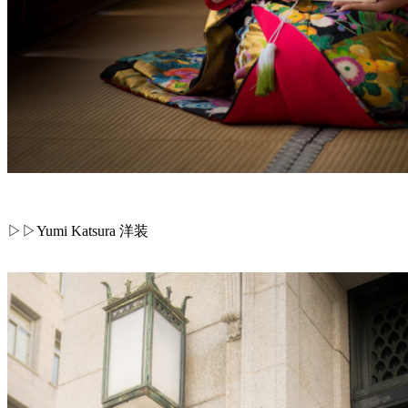
▷▷Yumi Katsura 洋装